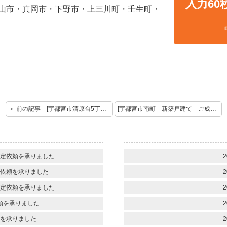
入力6
山市・真岡市・下野市・上三川町・壬生町・
＜ 前の記事 [宇都宮市清原台5丁目 土地 売却のご依頼を頂きありがとうございます]
[宇都宮市南町 新築戸建て ご成約おめでとうございます。] 次の記事 ＞
定依頼を承りました
2
依頼を承りました
2
定依頼を承りました
2
頼を承りました
2
を承りました
2