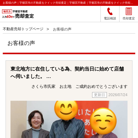
お客様の声｜宇都宮市の不動産をクイック売却査定｜宇都宮不動産｜宇都宮市の不動産をクイック売却査定｜宇都宮不動産
電話相談
売却査定
不動産売却トップページ
お客様の声
お客様の声
東北地方に在住している為、契約当日に始めて店舗
へ伺いました。
それまでは電話とメールのみでのやり取りだった
さくら市氏家 お土地 ご成約おめでとうございます
為、当初は不安を感じていました。しかし担当者の
2026/07/24
方には終始親切かつ丁寧にご対応いただき、些細な
質問にもわかりやすく説明してくださったことで安
心して取引を進めることができました。
手続きも非常にスムーズで常にこちらの立場に立っ
て親身にサポートしていただき最後まで信頼してお