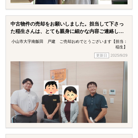
中古物件の売却をお願いしました。担当して下さっ
た稲生さんは、とても親身に細かな内容ご連絡して
くださり、心配性の私でも安心しておまかせするこ
小山市大字南飯田 戸建 ご売却おめでとうございます【担当：
とができました。そして、一方的ではなく、必ず
稲生】
「心配なこと、不安に思っていることはありません
2025/9/29
か？」と聞いてくださり、こんな些細なことを聞い
ても良いのかなと思うことまで話すことができ、そ
の些細なことにも真摯に答えていただき毎回話して
良かったと思うことができました。稲生さんに担当
していただいて本当に良かったです。ありがとうご
ざいます。感謝しています。