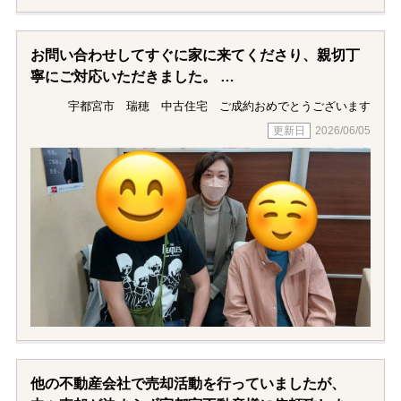
お問い合わせしてすぐに家に来てくださり、親切丁
寧にご対応いただきました。
この方なら安心して自宅を売却してくれると直感で
宇都宮市 瑞穂 中古住宅 ご成約おめでとうございます
感じました。
2026/06/05
現在は横浜に住んでいる為、身動きがとりづらい私
達を気遣っていただいて、給湯器の故障の手配から
立ち会いまで代わりに対応していただいたり、屋根
の登記変更の為に親戚の家まで訪ねてくれたり、本
当に助かりました。
物件を掲載してから3か月で良い買主さんを見つけて
くださり、感謝の気持ちでいっぱいです。
長年住んだ故郷の亡き父が建てた家を晴れやかな気
持ちで売却することができたのは吉野さんと宇都宮
他の不動産会社で売却活動を行っていましたが、
不動産さんのおかげです。