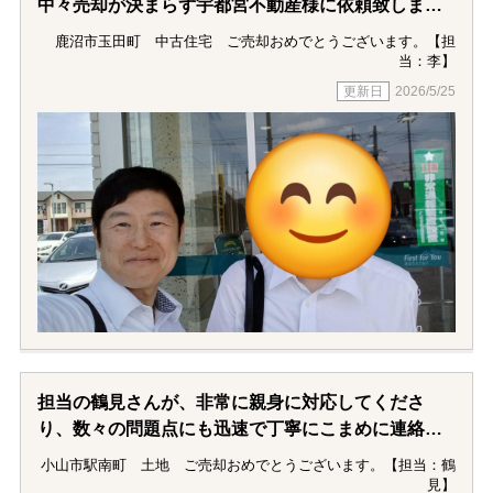
中々売却が決まらず宇都宮不動産様に依頼致しまし
本当にありがとうございました。
た。
鹿沼市玉田町 中古住宅 ご売却おめでとうございます。【担
宇都宮不動産様は地域力との看板の通り、グループ
当：李】
会社は勿論、様々なルートで売却先を探して下さ
2026/5/25
り、内見を何件も案内して下さいました。売却に関
する書類についても相談を聞いて下さり、本当に感
謝しております。李様どうもありがとうございまし
た。
担当の鶴見さんが、非常に親身に対応してくださ
り、数々の問題点にも迅速で丁寧にこまめに連絡を
くださり、安心してお任せすることが出来ました。
小山市駅南町 土地 ご売却おめでとうございます。【担当：鶴
大変感謝しております。ありがとうございました。
見】