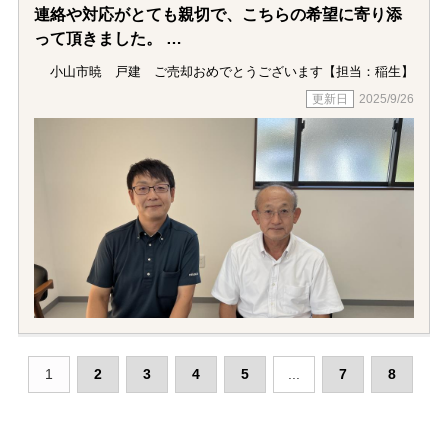
連絡や対応がとても親切で、こちらの希望に寄り添
って頂きました。
当初は、売却までに１年かかるかと思っていました
小山市暁 戸建 ご売却おめでとうございます【担当：稲生】
が、２か月ほどで売却でき、価格も希望に近い額と
2025/9/26
なりました。
本当に有難うございました。
1
2
3
4
5
...
7
8