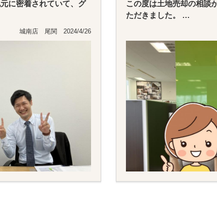
地元に密着されていて、グ
この度は土地売却の相談
ただきました。
くださり大変助かりまし
とても話しやすいフレン
城南店 尾関 2024/4/26
っていただきました。
うございました。
無事に売却となり、あり
また、不動産のことで何
んにお願いしたいと思い
有難う御座いました。