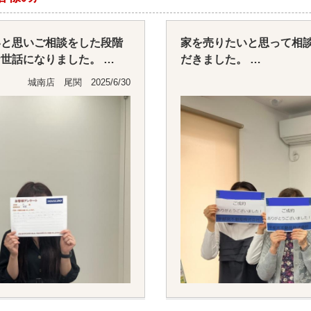
いと思いご相談をした段階
家を売りたいと思って相
お世話になりました。
だきました。
シ配りなどしていただき、
家を売りに出すタイミン
城南店 尾関 2025/6/30
していただけたので
など的確に
ッフの皆様の連携もよく安
アドバイスしてもらいと
た。
契約に臨むまでには、メ
ムーズに進めることが出
店舗スタッフの皆様の連
が出来ました。