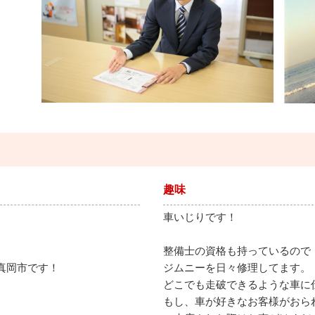
趣味
車いじりです！
。
整備士の資格も持っているので
真岡市です！
ジムニーを日々修理してます。
どこでも走破できるような車に
もし、車が好きなお客様がおら