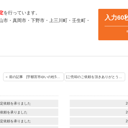
定
を行っています。
入力6
山市・真岡市・下野市・上三川町・壬生町・
＜ 前の記事 [宇都宮市ゆいの杜5丁目 中古住宅 ご成約おめでとうございます]
[ご売却のご依頼を頂きありがとうございました。] 次の記事 ＞
定依頼を承りました
2
依頼を承りました
2
定依頼を承りました
2