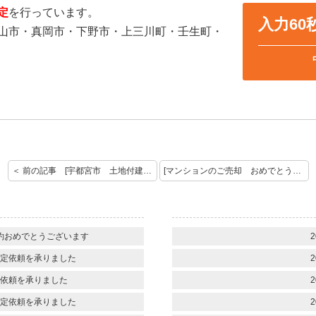
定
を行っています。
入力6
山市・真岡市・下野市・上三川町・壬生町・
＜ 前の記事 [宇都宮市 土地付建物 ご成約おめでとうございます。]
[マンションのご売却 おめでとうございます] 次の記事 ＞
約おめでとうございます
2
定依頼を承りました
2
依頼を承りました
2
定依頼を承りました
2